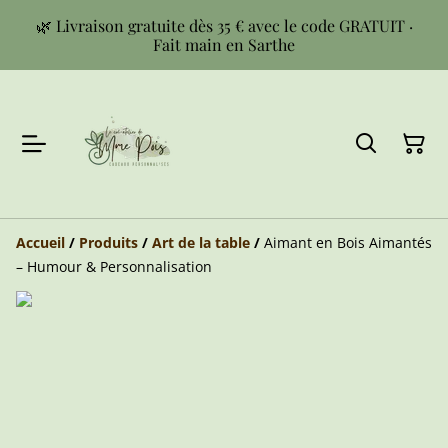
🌿 Livraison gratuite dès 35 € avec le code GRATUIT ·
Fait main en Sarthe
Accueil
/
Produits
/
Art de la table
/
Aimant en Bois Aimantés
– Humour & Personnalisation