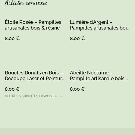
Articles connexes
Étoile Rosée – Pampilles
Lumière d’Argent –
artisanales bois & résine
Pampilles artisanales bois
& résine
8,00 €
8,00 €
Boucles Donuts en Bois —
Abeille Nocturne –
Découpe Laser et Peinture
Pampille artisanale bois &
Main — Artisanat Le
résine
8,00 €
8,00 €
Grand-Lucé
AUTRES VARIANTES DISPONIBLES