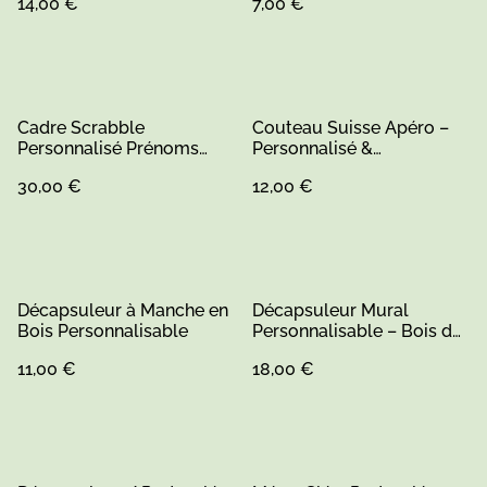
14,00 €
7,00 €
Cadre Scrabble
Couteau Suisse Apéro –
Personnalisé Prénoms
Personnalisé &
Famille – Décoration
Écologique en Bambou (1)
30,00 €
12,00 €
Murale Bois Sur Mesure –
Fabrication Artisanale
Sarthe (2)
Décapsuleur à Manche en
Décapsuleur Mural
Bois Personnalisable
Personnalisable – Bois de
Pin
11,00 €
18,00 €