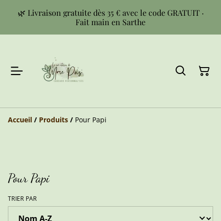
🌿 Livraison gratuite dès 35 € avec le code GRATUIT ·
Fait main en Sarthe
Accueil
/
Produits
/
Pour Papi
Pour Papi
TRIER PAR