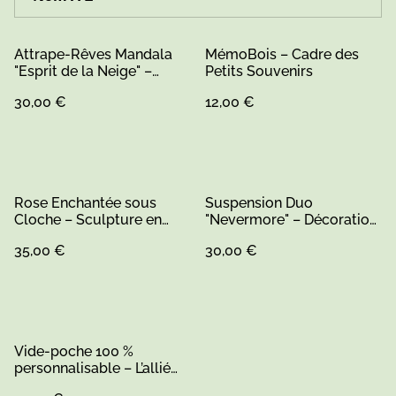
Attrape-Rêves Mandala
MémoBois – Cadre des
"Esprit de la Neige" –
Petits Souvenirs
Décoration Murale
30,00 €
12,00 €
Macramé & Bois, Style
Bohème-Amérindien Chic
Rose Enchantée sous
Suspension Duo
Cloche – Sculpture en
"Nevermore" – Décoration
Bois Artisanale – Création
Murale Bois & Macramé
35,00 €
30,00 €
Sarthe
Peint à la Main (Inspiration
Mercredi & Enid) (1)
Vide-poche 100 %
personnalisable – L’allié
élégant de votre