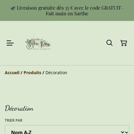
🌿 Livraison gratuite dès 35 € avec le code GRATUIT ·
Fait main en Sarthe
Accueil
/
Produits
/
Décoration
Décoration
TRIER PAR