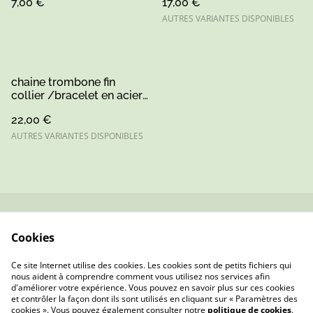
7,00 €
17,00 €
AUTRES VARIANTES DISPONIBLES
chaine trombone fin
collier /bracelet en acier
inoxydable or ou argent
22,00 €
AUTRES VARIANTES DISPONIBLES
Contactez-nous
Conditions
Cookies
Politique de
Politique de cookies
confidentialité
Ce site Internet utilise des cookies. Les cookies sont de petits fichiers qui
nous aident à comprendre comment vous utilisez nos services afin
d'améliorer votre expérience. Vous pouvez en savoir plus sur ces cookies
et contrôler la façon dont ils sont utilisés en cliquant sur « Paramètres des
cookies ». Vous pouvez également consulter notre
politique de cookies
.