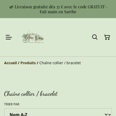
🌿 Livraison gratuite dès 35 € avec le code GRATUIT ·
Fait main en Sarthe
Accueil
/
Produits
/
Chaîne collier / bracelet
Chaîne collier / bracelet
TRIER PAR