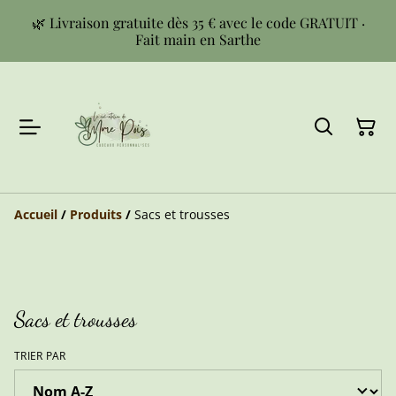
🌿 Livraison gratuite dès 35 € avec le code GRATUIT ·
Fait main en Sarthe
Accueil
/
Produits
/
Sacs et trousses
Sacs et trousses
TRIER PAR