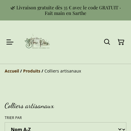
🌿 Livraison gratuite dès 35 € avec le code GRATUIT ·
Fait main en Sarthe
Accueil
/
Produits
/
Colliers artisanaux
Colliers artisanaux
TRIER PAR