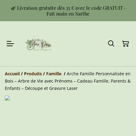
🌿 Livraison gratuite dès 35 € avec le code GRATUIT ·
Fait main en Sarthe
Accueil
/
Produits
/
Famille
/
Arche Famille Personnalisée en
Bois – Arbre de Vie avec Prénoms – Cadeau Famille, Parents &
Enfants – Découpe et Gravure Laser