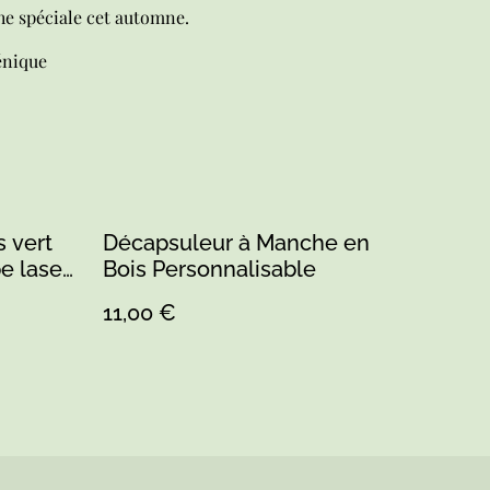
he spéciale cet automne.
énique
 vert
Décapsuleur à Manche en
 laser,
Bois Personnalisable
ne –
11,00 €