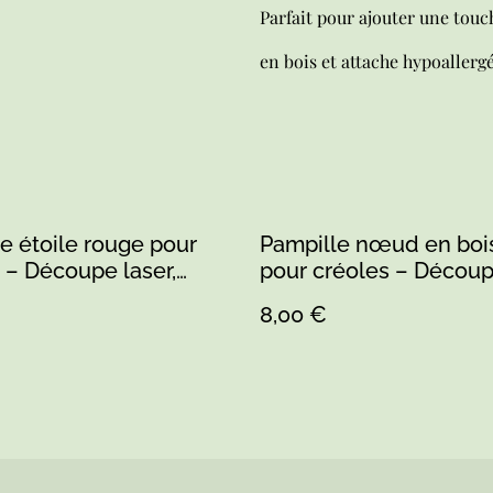
Parfait pour ajouter une touc
en bois et attache hypoallerg
e étoile rouge pour
Pampille nœud en bois
 – Découpe laser,
pour créoles – Découpe
à la main & résine –
peinte à la main & rési
8,00 €
in en Sarthe
Fait main en Sarthe