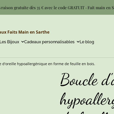
vraison gratuite dès 35 € avec le code GRATUIT · Fait main en 
ux Faits Main en Sarthe
Les Bijoux
Cadeaux personnalisables
Le blog
e d'oreille hypoallergénique en forme de feuille en bois.
Boucle d'o
hypoaller