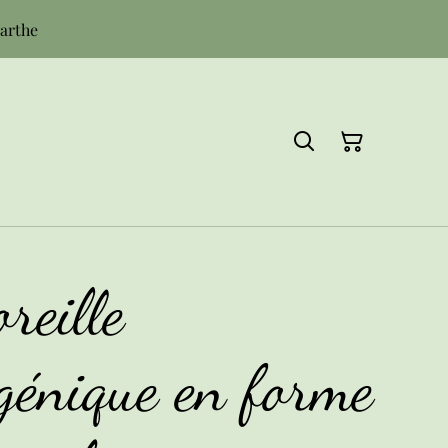
Sarthe
reille
génique en forme