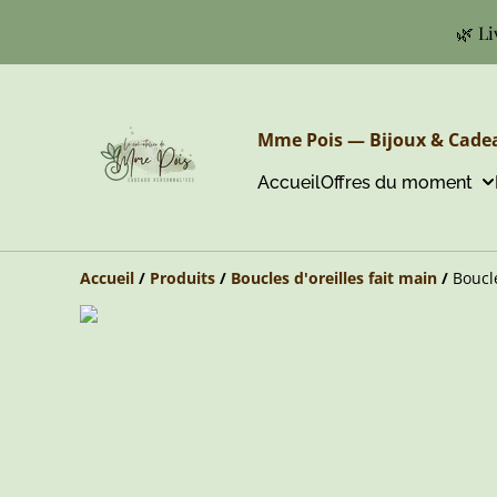
🌿 Li
Mme Pois — Bijoux & Cadea
Accueil
Offres du moment
Accueil
/
Produits
/
Boucles d'oreilles fait main
/
Boucl