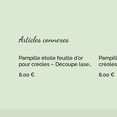
Articles connexes
Pampille étoile feuille d'or
Pampill
pour créoles – Découpe laser,
créoles
peinte à la main & résine –
peinte 
8,00 €
8,00 €
Fait main en Sarthe
Fait ma