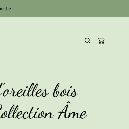
Sarthe
oreilles bois
ollection Âme