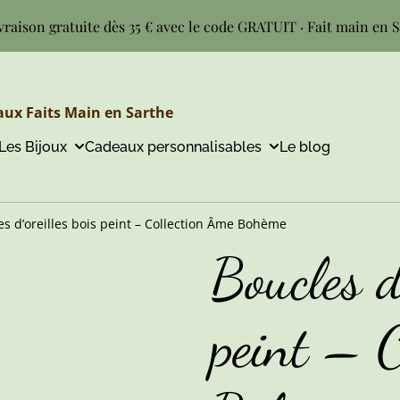
vraison gratuite dès 35 € avec le code GRATUIT · Fait main en 
ux Faits Main en Sarthe
Les Bijoux
Cadeaux personnalisables
Le blog
es d’oreilles bois peint – Collection Âme Bohème
Boucles d’
peint – C