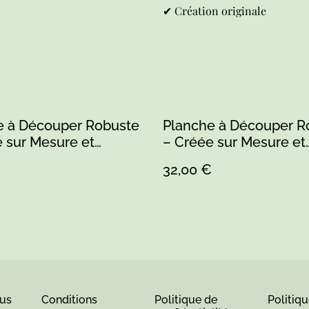
✔ Création originale
e à Découper Robuste
Planche à Découper R
 sur Mesure et
– Créée sur Mesure et
alisable
Personnalisable
€
32,00 €
us
Conditions
Politique de
Politiq