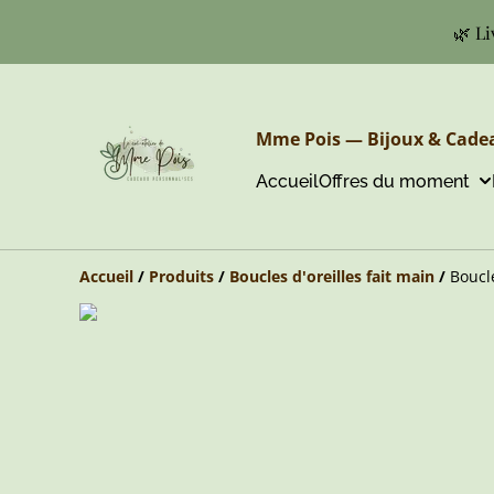
🌿 Li
Mme Pois — Bijoux & Cadea
Accueil
Offres du moment
Accueil
/
Produits
/
Boucles d'oreilles fait main
/
Boucl