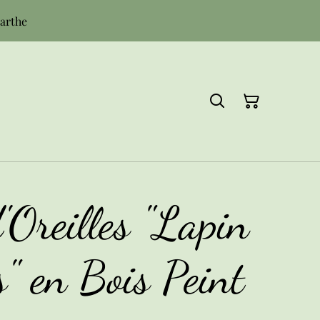
Sarthe
'Oreilles "Lapin
" en Bois Peint