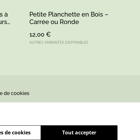
s à
Petite Planchette en Bois –
urs
Carrée ou Ronde
ation
12,00 €
AUTRES VARIANTES DISPONIBLES
ue de cookies
s de cookies
Tout accepter