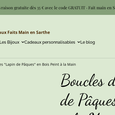
vraison gratuite dès 35 € avec le code GRATUIT · Fait main en 
ux Faits Main en Sarthe
Les Bijoux
Cadeaux personnalisables
Le blog
es "Lapin de Pâques" en Bois Peint à la Main
Boucles d
de Pâques