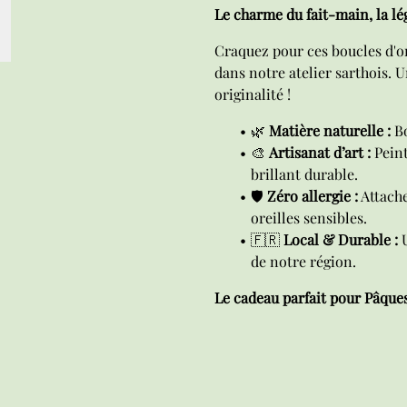
Le charme du fait-main, la lé
Craquez pour ces boucles d'or
dans notre atelier sarthois. 
originalité !
🌿
Matière naturelle :
Bo
🎨
Artisanat d’art :
Peint
brillant durable.
🛡️
Zéro allergie :
Attach
oreilles sensibles.
🇫🇷
Local & Durable :
U
de notre région.
Le cadeau parfait pour Pâques