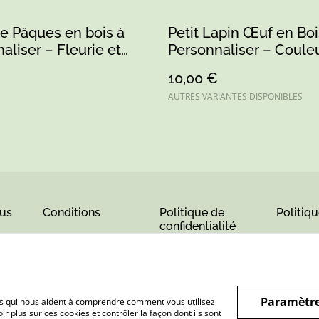
e Pâques en bois à
Petit Lapin Œuf en Boi
aliser – Fleurie et
Personnaliser – Coule
à la main
Rose, Bleu et Vert, Cré
10,00 €
Artisanale Sarthe
AUTRES VARIANTES DISPONIBLES
us
Conditions
Politique de
Politiq
confidentialité
Paramètre
hiers qui nous aident à comprendre comment vous utilisez
r plus sur ces cookies et contrôler la façon dont ils sont