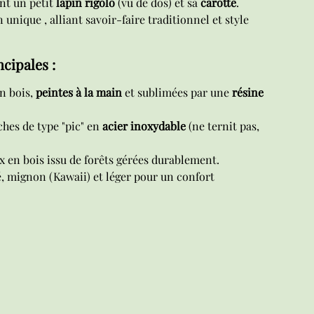
ent un petit
lapin rigolo
(vu de dos) et sa
carotte
.
unique , alliant savoir-faire traditionnel et style
cipales :
n bois,
peintes à la main
et sublimées par une
résine
ches de type "pic" en
acier inoxydable
(ne ternit pas,
x en bois issu de forêts gérées durablement.
, mignon (Kawaii) et léger pour un confort