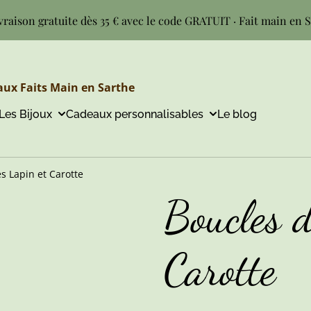
vraison gratuite dès 35 € avec le code GRATUIT · Fait main en 
ux Faits Main en Sarthe
Les Bijoux
Cadeaux personnalisables
Le blog
es Lapin et Carotte
Boucles d
Carotte