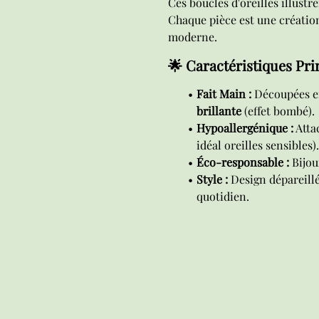
Ces boucles d'oreilles illustr
Chaque pièce est une création 
moderne.
🌟 Caractéristiques Prin
Fait Main :
Découpées e
brillante
(effet bombé).
Hypoallergénique :
Atta
idéal oreilles sensibles).
Éco-responsable :
Bijou
Style :
Design dépareillé
quotidien.