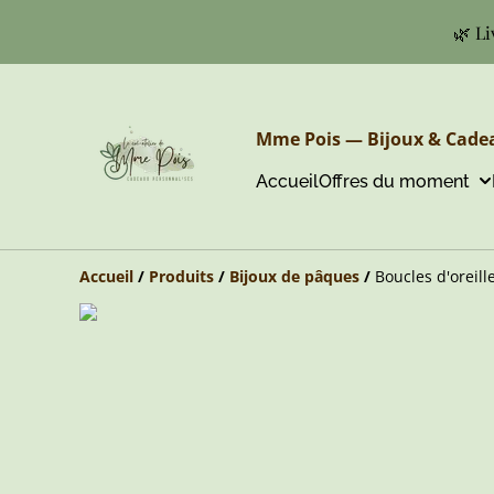
🌿 Li
Mme Pois — Bijoux & Cadea
Accueil
Offres du moment
Accueil
/
Produits
/
Bijoux de pâques
/
Boucles d'oreill