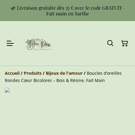
🌿 Livraison gratuite dès 35 € avec le code GRATUIT ·
Fait main en Sarthe
Accueil
/
Produits
/
Bijoux de l'amour
/
Boucles d’oreilles
Rondes Cœur Bicolores – Bois & Résine, Fait Main