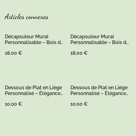
Articles connexes
Décapsuleur Mural
Décapsuleur Mural
Personnalisable – Bois de
Personnalisable – Bois de
Pin
Pin
18,00 €
18,00 €
Dessous de Plat en Liège
Dessous de Plat en Liège
Personnalisé – Élégance
Personnalisé – Élégance
Naturelle pour Votre
Naturelle pour Votre
10,00 €
10,00 €
Table (1)
Table (1)