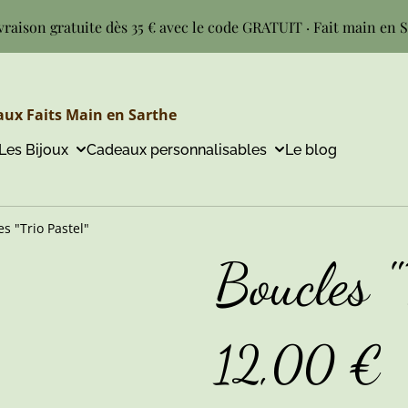
vraison gratuite dès 35 € avec le code GRATUIT · Fait main en 
ux Faits Main en Sarthe
Les Bijoux
Cadeaux personnalisables
Le blog
s "Trio Pastel"
Boucles "
12,00 €