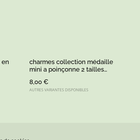
a en
charmes collection médaille
mini a poinçonne 2 tailles
couleur or/argent
8,00 €
AUTRES VARIANTES DISPONIBLES