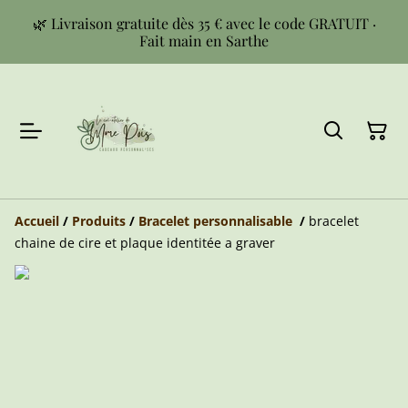
🌿 Livraison gratuite dès 35 € avec le code GRATUIT ·
Fait main en Sarthe
Accueil
/
Produits
/
Bracelet personnalisable
/
bracelet
chaine de cire et plaque identitée a graver