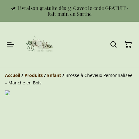
🌿 Livraison gratuite dès 35 € avec le code GRATUIT ·
Fait main en Sarthe
Accueil
/
Produits
/
Enfant
/
Brosse à Cheveux Personnalisée
– Manche en Bois