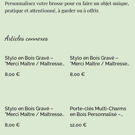
Personnalisez votre brosse pour en faire un objet unique,
pratique et attentionné, à garder ou à offrir.
Articles connexes
Stylo en Bois Gravé –
Stylo en Bois Gravé –
"Merci Maître / Maîtresse"
"Merci Maître / Maîtresse"
Cadeau Personnalisé
Cadeau Personnalisé
8,00 €
8,00 €
Durable
Durable
Stylo en Bois Gravé –
Porte-clés Multi-Charms
"Merci Maître / Maîtresse"
en Bois Personnalisé –
Cadeau Personnalisé
Cadeau "Super Prof" &
8,00 €
12,00 €
Durable
Éducation