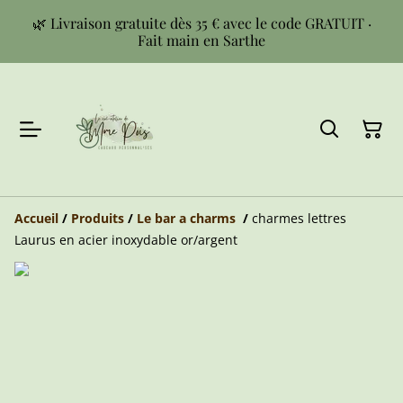
🌿 Livraison gratuite dès 35 € avec le code GRATUIT ·
Fait main en Sarthe
Accueil
/
Produits
/
Le bar a charms
/
charmes lettres
Laurus en acier inoxydable or/argent