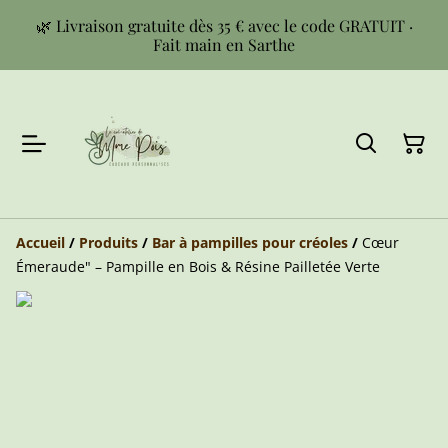
🌿 Livraison gratuite dès 35 € avec le code GRATUIT ·
Fait main en Sarthe
Accueil
/
Produits
/
Bar à pampilles pour créoles
/
Cœur
Émeraude" – Pampille en Bois & Résine Pailletée Verte