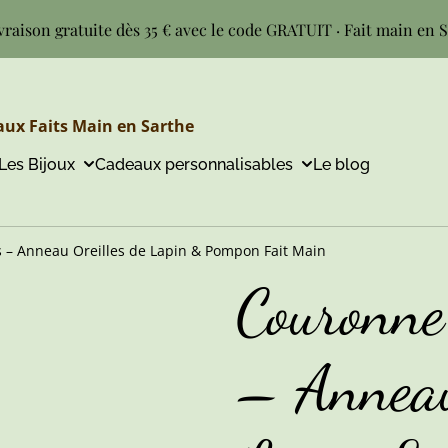
vraison gratuite dès 35 € avec le code GRATUIT · Fait main en 
ux Faits Main en Sarthe
Les Bijoux
Cadeaux personnalisables
Le blog
 – Anneau Oreilles de Lapin & Pompon Fait Main
Couronne
– Anneau