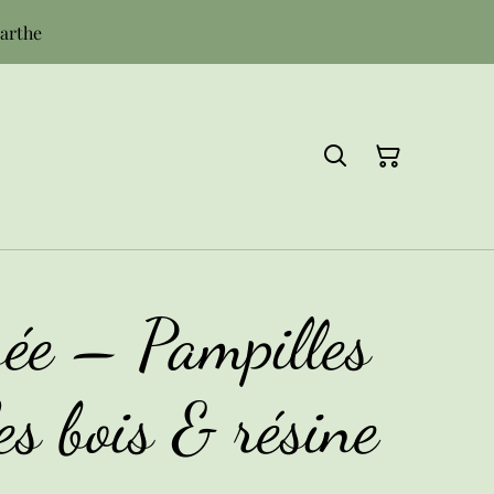
Sarthe
sée – Pampilles
es bois & résine