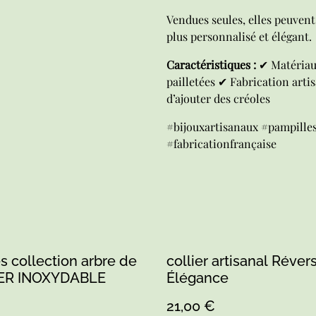
Vendues seules, elles peuvent
plus personnalisé et élégant.
Caractéristiques :
✔ Matériau 
pailletées ✔ Fabrication arti
d’ajouter des créoles
#bijouxartisanaux #pampilles
#fabricationfrançaise
 collection arbre de
collier artisanal Réver
IER INOXYDABLE
Élégance
21,00 €