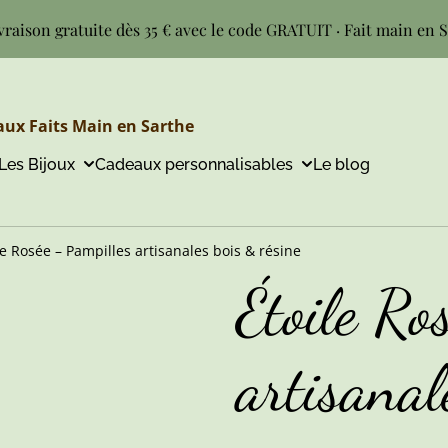
vraison gratuite dès 35 € avec le code GRATUIT · Fait main en 
ux Faits Main en Sarthe
Les Bijoux
Cadeaux personnalisables
Le blog
le Rosée – Pampilles artisanales bois & résine
Étoile Ro
artisanal