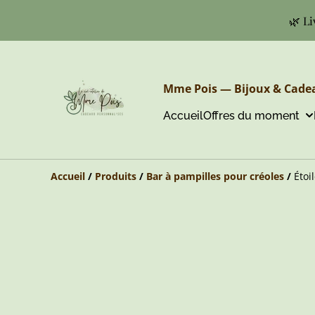
🌿 Li
Mme Pois — Bijoux & Cadea
Accueil
Offres du moment
Accueil
/
Produits
/
Bar à pampilles pour créoles
/
Étoi