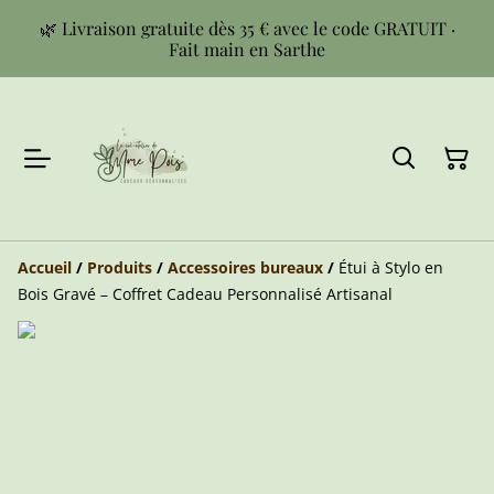
🌿 Livraison gratuite dès 35 € avec le code GRATUIT ·
Fait main en Sarthe
Accueil
/
Produits
/
Accessoires bureaux
/
Étui à Stylo en
Bois Gravé – Coffret Cadeau Personnalisé Artisanal