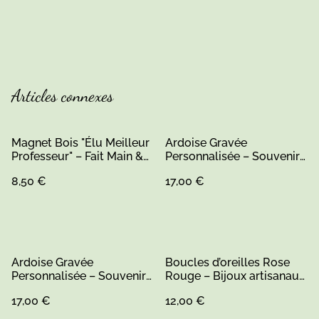
Articles connexes
Magnet Bois "Élu Meilleur
Ardoise Gravée
Professeur" – Fait Main &
Personnalisée – Souvenir
Gravé
d’École "C'est ici que tout
8,50 €
17,00 €
commence"
Ardoise Gravée
Boucles d’oreilles Rose
Personnalisée – Souvenir
Rouge – Bijoux artisanaux
d’École "C'est ici que tout
faits main en Sarthe
17,00 €
12,00 €
commence"