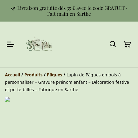
🌿 Livraison gratuite dès 35 € avec le code GRATUIT ·
Fait main en Sarthe
Accueil
/
Produits
/
Pâques
/
Lapin de Pâques en bois à
personnaliser – Gravure prénom enfant – Décoration festive
et porte-billes – Fabriqué en Sarthe