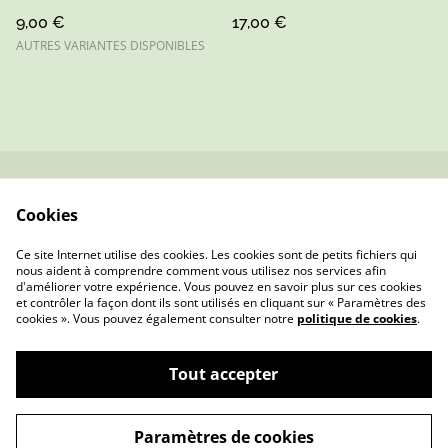
Artisanat Sarthe (1)
9,00 €
17,00 €
AUTRES VARIANTES DISPONIBLES
Contactez-nous
Conditions
Cookies
Politique de
Politique de cookies
confidentialité
Ce site Internet utilise des cookies. Les cookies sont de petits fichiers qui
nous aident à comprendre comment vous utilisez nos services afin
d'améliorer votre expérience. Vous pouvez en savoir plus sur ces cookies
et contrôler la façon dont ils sont utilisés en cliquant sur « Paramètres des
cookies ». Vous pouvez également consulter notre
politique de cookies
.
Tout accepter
Mme Pois — Bijoux & Cadeaux Faits Main en
©
2026
Sarthe
Paramètres de cookies