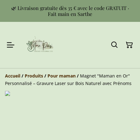
🌿 Livraison gratuite dès 35 € avec le code GRATUIT ·
Fait main en Sarthe
Accueil
/
Produits
/
Pour maman
/
Magnet "Maman en Or"
Personnalisé – Gravure Laser sur Bois Naturel avec Prénoms