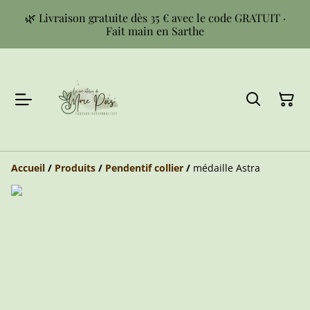
🌿 Livraison gratuite dès 35 € avec le code GRATUIT ·
Fait main en Sarthe
Accueil
/
Produits
/
Pendentif collier
/
médaille Astra