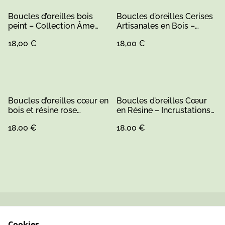
Boucles d’oreilles bois
Boucles d’oreilles Cerises
peint – Collection Âme
Artisanales en Bois –
Bohème
Édition Limitée, Fait Main
18,00 €
18,00 €
Boucles d’oreilles cœur en
Boucles d’oreilles Cœur
bois et résine rose
en Résine – Incrustations
pailletée – Attache
Bois, Or Pailleté et Rouge
18,00 €
18,00 €
crochet en acier
inoxydable
Contactez-nous
Conditions
Cookies