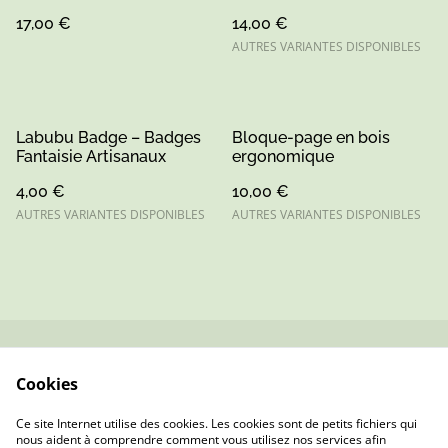
Décoration Sportive &
17,00 €
14,00 €
Citation Motivationnelle
sur Mesure
AUTRES VARIANTES DISPONIBLES
Labubu Badge – Badges
Bloque-page en bois
Fantaisie Artisanaux
ergonomique
4,00 €
10,00 €
AUTRES VARIANTES DISPONIBLES
AUTRES VARIANTES DISPONIBLES
Contactez-nous
Conditions
Cookies
Politique de
Politique de cookies
confidentialité
Ce site Internet utilise des cookies. Les cookies sont de petits fichiers qui
nous aident à comprendre comment vous utilisez nos services afin