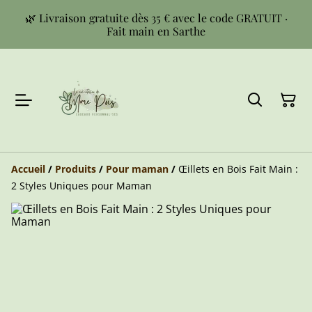
🌿 Livraison gratuite dès 35 € avec le code GRATUIT ·
Fait main en Sarthe
Accueil
/
Produits
/
Pour maman
/
Œillets en Bois Fait Main :
2 Styles Uniques pour Maman