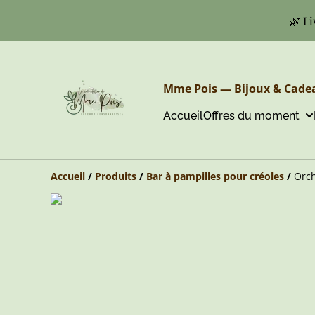
🌿 Li
Mme Pois — Bijoux & Cadea
Accueil
Offres du moment
Accueil
/
Produits
/
Bar à pampilles pour créoles
/
Orch