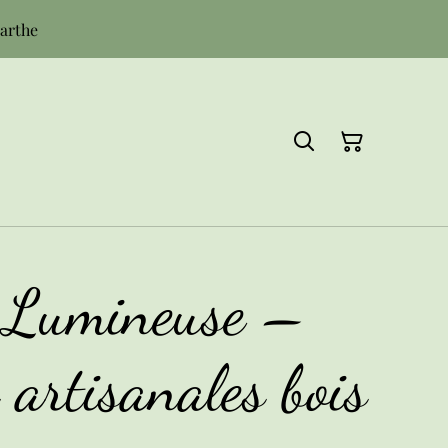
Sarthe
 Lumineuse –
 artisanales bois