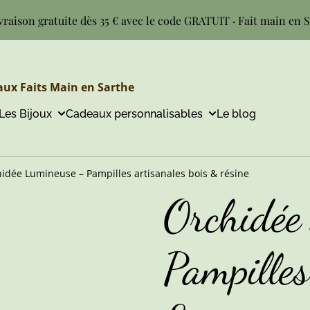
vraison gratuite dès 35 € avec le code GRATUIT · Fait main en 
ux Faits Main en Sarthe
Les Bijoux
Cadeaux personnalisables
Le blog
idée Lumineuse – Pampilles artisanales bois & résine
Orchidée
Pampilles