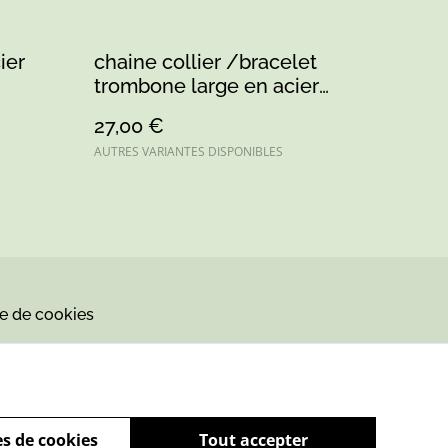
ier
chaine collier /bracelet
trombone large en acier
inoxydable or/argent
27,00 €
AUTRES VARIANTES DISPONIBLES
ue de cookies
s de cookies
Tout accepter