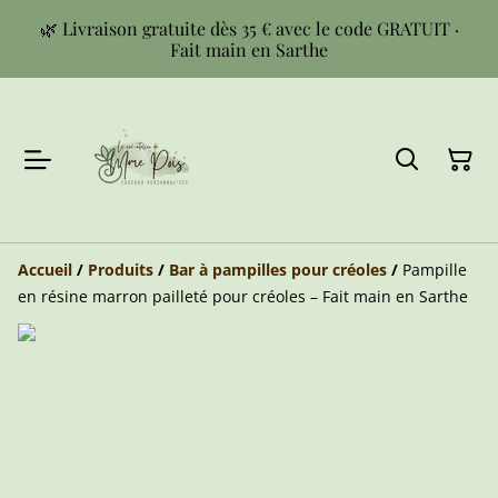
🌿 Livraison gratuite dès 35 € avec le code GRATUIT ·
Fait main en Sarthe
Accueil
/
Produits
/
Bar à pampilles pour créoles
/
Pampille
en résine marron pailleté pour créoles – Fait main en Sarthe