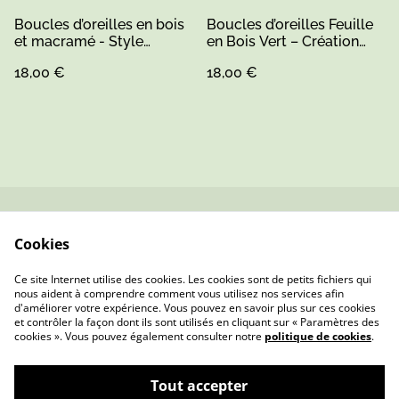
Boucles d’oreilles en bois
Boucles d’oreilles Feuille
et macramé - Style
en Bois Vert – Création
bohème chic
Artisanale Fait Main
18,00 €
18,00 €
Contactez-nous
Conditions
Cookies
Politique de
Politique de cookies
confidentialité
Ce site Internet utilise des cookies. Les cookies sont de petits fichiers qui
nous aident à comprendre comment vous utilisez nos services afin
d'améliorer votre expérience. Vous pouvez en savoir plus sur ces cookies
et contrôler la façon dont ils sont utilisés en cliquant sur « Paramètres des
cookies ». Vous pouvez également consulter notre
politique de cookies
.
Tout accepter
Mme Pois — Bijoux & Cadeaux Faits Main en