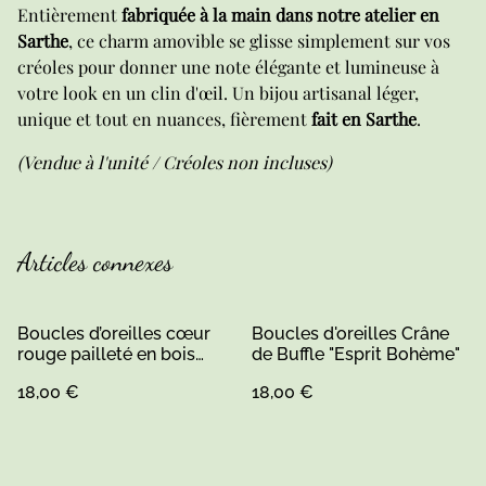
Entièrement
fabriquée à la main dans notre atelier en
Sarthe
, ce charm amovible se glisse simplement sur vos
créoles pour donner une note élégante et lumineuse à
votre look en un clin d'œil. Un bijou artisanal léger,
unique et tout en nuances, fièrement
fait en Sarthe
.
(Vendue à l'unité / Créoles non incluses)
Articles connexes
Boucles d’oreilles cœur
Boucles d'oreilles Crâne
rouge pailleté en bois
de Buffle "Esprit Bohème"
peint noir et résine –
18,00 €
18,00 €
Attache acier onoxydable