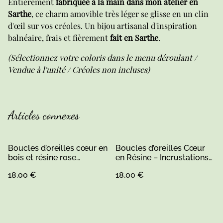
Entièrement
fabriquée à la main dans mon atelier en
Sarthe
, ce charm amovible très léger se glisse en un clin
d'œil sur vos créoles. Un bijou artisanal d'inspiration
balnéaire, frais et fièrement
fait en Sarthe
.
(Sélectionnez votre coloris dans le menu déroulant /
Vendue à l'unité / Créoles non incluses)
Articles connexes
Boucles d’oreilles cœur en
Boucles d’oreilles Cœur
bois et résine rose
en Résine – Incrustations
pailletée – Attache
Bois, Or Pailleté et Rouge
18,00 €
18,00 €
crochet en acier
inoxydable