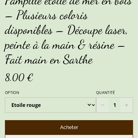
Pampille étoile de mer en bois
– Plusieurs coloris
disponibles – Découpe laser,
peinte à la main & résine –
Fait main en Sarthe
8,00 €
OPTION
QUANTITÉ
Acheter