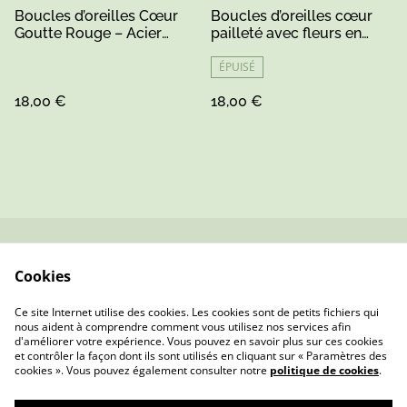
Boucles d’oreilles Cœur
Boucles d’oreilles cœur
Goutte Rouge – Acier
pailleté avec fleurs en
Inoxydable, Bois & Résine
mousse – Pièce artisanale
Pailletée
unique
ÉPUISÉ
18,00 €
18,00 €
Contactez-nous
Conditions
Cookies
Politique de
Politique de cookies
confidentialité
Ce site Internet utilise des cookies. Les cookies sont de petits fichiers qui
nous aident à comprendre comment vous utilisez nos services afin
d'améliorer votre expérience. Vous pouvez en savoir plus sur ces cookies
et contrôler la façon dont ils sont utilisés en cliquant sur « Paramètres des
cookies ». Vous pouvez également consulter notre
politique de cookies
.