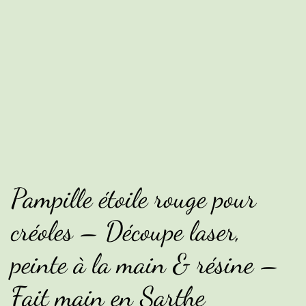
Pampille étoile rouge pour
créoles – Découpe laser,
peinte à la main & résine –
Fait main en Sarthe