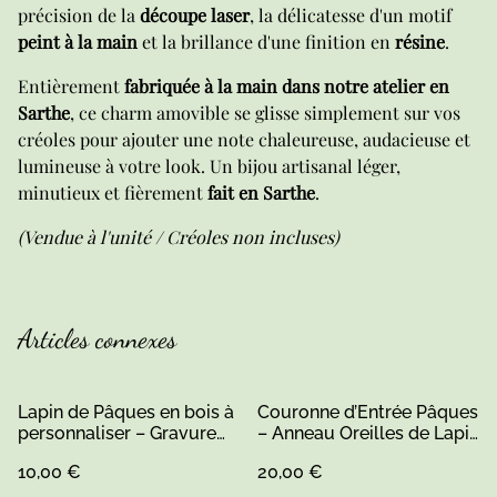
précision de la
découpe laser
, la délicatesse d'un motif
peint à la main
et la brillance d'une finition en
résine
.
Entièrement
fabriquée à la main dans notre atelier en
Sarthe
, ce charm amovible se glisse simplement sur vos
créoles pour ajouter une note chaleureuse, audacieuse et
lumineuse à votre look. Un bijou artisanal léger,
minutieux et fièrement
fait en Sarthe
.
(Vendue à l'unité / Créoles non incluses)
Articles connexes
Lapin de Pâques en bois à
Couronne d’Entrée Pâques
personnaliser – Gravure
– Anneau Oreilles de Lapin
prénom enfant –
& Pompon Fait Main
10,00 €
20,00 €
Décoration festive et
porte-billes – Fabriqué en