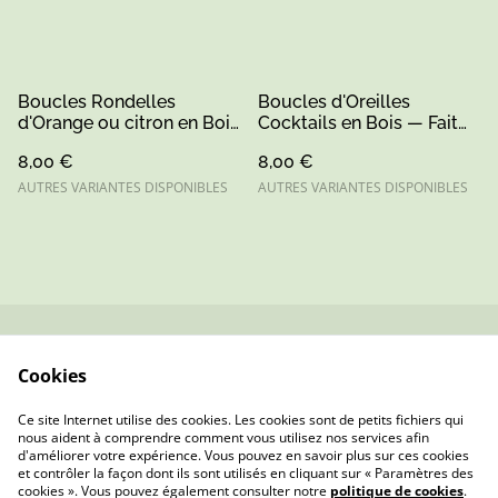
Sarthe
Boucles Rondelles
Boucles d'Oreilles
d'Orange ou citron en Bois
Cocktails en Bois — Fait
— Découpe Laser et
Main au Grand-Lucé — 3
8,00 €
8,00 €
Peinture Main — Le Grand-
Variantes Uniques
Lucé
AUTRES VARIANTES DISPONIBLES
AUTRES VARIANTES DISPONIBLES
Contactez-nous
Conditions
Cookies
Politique de
Politique de cookies
confidentialité
Ce site Internet utilise des cookies. Les cookies sont de petits fichiers qui
nous aident à comprendre comment vous utilisez nos services afin
d'améliorer votre expérience. Vous pouvez en savoir plus sur ces cookies
et contrôler la façon dont ils sont utilisés en cliquant sur « Paramètres des
cookies ». Vous pouvez également consulter notre
politique de cookies
.