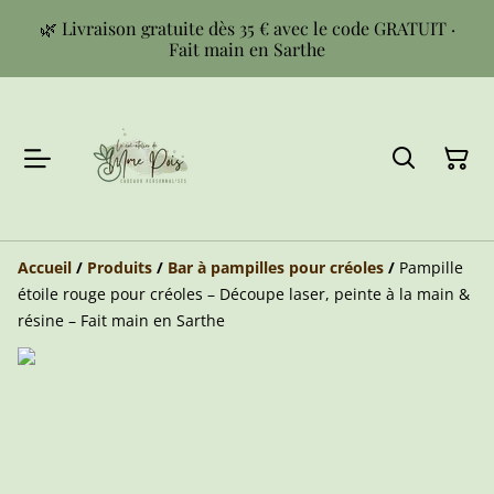
🌿 Livraison gratuite dès 35 € avec le code GRATUIT ·
Fait main en Sarthe
Accueil
/
Produits
/
Bar à pampilles pour créoles
/
Pampille
étoile rouge pour créoles – Découpe laser, peinte à la main &
résine – Fait main en Sarthe