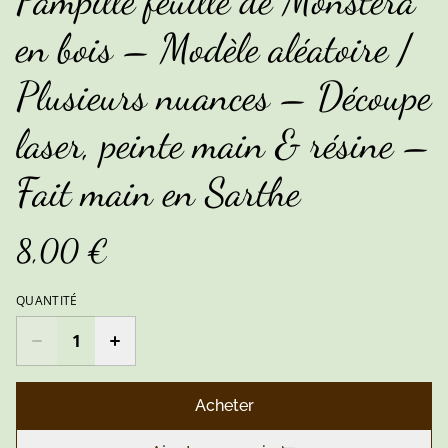
Pampille feuille de Monstera
en bois – Modèle aléatoire /
Plusieurs nuances – Découpe
laser, peinte main & résine –
Fait main en Sarthe
8,00 €
QUANTITÉ
Acheter