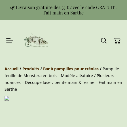
🌿 Livraison gratuite dès 35 € avec le code GRATUIT ·
Fait main en Sarthe
Accueil
/
Produits
/
Bar à pampilles pour créoles
/
Pampille
feuille de Monstera en bois – Modèle aléatoire / Plusieurs
nuances – Découpe laser, peinte main & résine – Fait main en
Sarthe