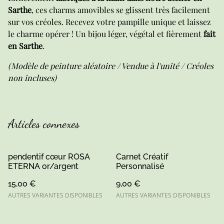
Sarthe
, ces charms amovibles se glissent très facilement
sur vos créoles. Recevez votre pampille unique et laissez
le charme opérer ! Un bijou léger, végétal et fièrement
fait
en Sarthe
.
(Modèle de peinture aléatoire / Vendue à l'unité / Créoles
non incluses)
Articles connexes
pendentif cœur ROSA
Carnet Créatif
ETERNA or/argent
Personnalisé
15,00 €
9,00 €
AUTRES VARIANTES DISPONIBLES
AUTRES VARIANTES DISPONIBLES