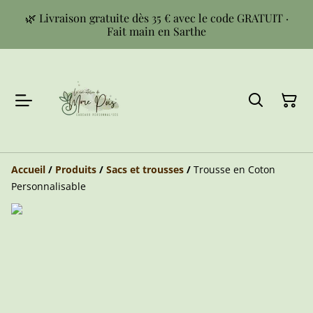
🌿 Livraison gratuite dès 35 € avec le code GRATUIT ·
Fait main en Sarthe
Accueil
/
Produits
/
Sacs et trousses
/
Trousse en Coton
Personnalisable