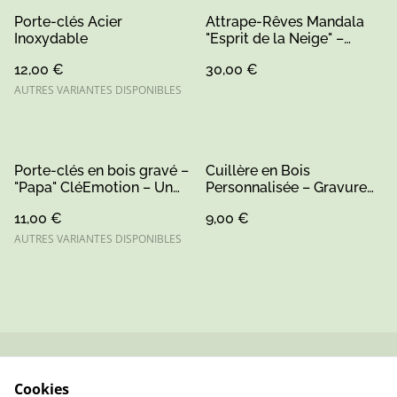
Porte-clés Acier
Attrape-Rêves Mandala
Inoxydable
"Esprit de la Neige" –
Décoration Murale
12,00 €
30,00 €
Macramé & Bois, Style
Bohème-Amérindien Chic
AUTRES VARIANTES DISPONIBLES
Porte-clés en bois gravé –
Cuillère en Bois
"Papa" CléEmotion – Un
Personnalisée – Gravure
porte-clés sentimental et
Artisanale sur Mesure –
11,00 €
9,00 €
unique.
AUTRES VARIANTES DISPONIBLES
Contactez-nous
Conditions
Cookies