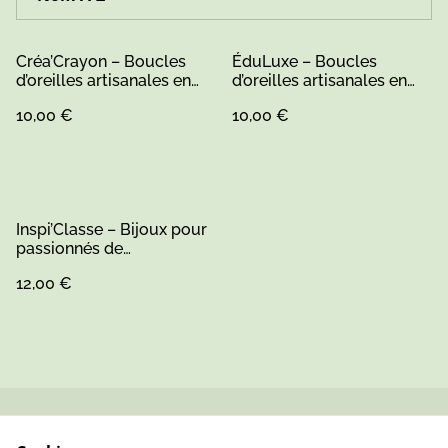
Créa’Crayon – Boucles
ÉduLuxe – Boucles
d’oreilles artisanales en
d’oreilles artisanales en
bois et résine
bois et résine peinte
10,00 €
10,00 €
Inspi’Classe – Bijoux pour
passionnés de
l’enseignement
12,00 €
Contactez-nous
Conditions