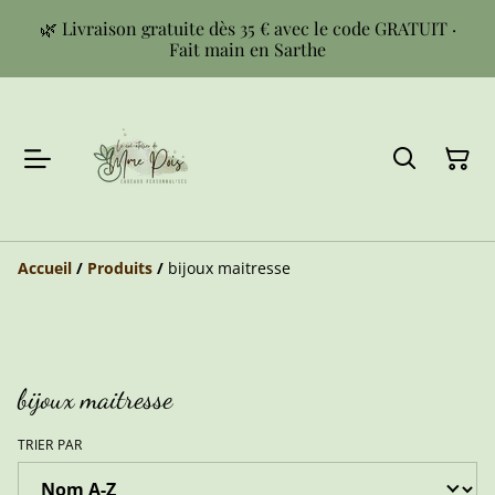
🌿 Livraison gratuite dès 35 € avec le code GRATUIT ·
Fait main en Sarthe
Accueil
/
Produits
/
bijoux maitresse
bijoux maitresse
TRIER PAR