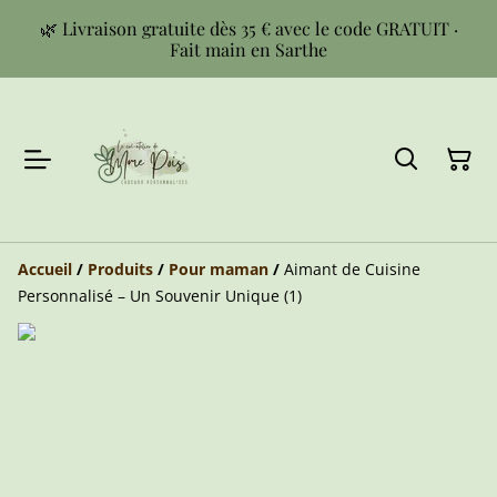
🌿 Livraison gratuite dès 35 € avec le code GRATUIT ·
Fait main en Sarthe
Accueil
/
Produits
/
Pour maman
/
Aimant de Cuisine
Personnalisé – Un Souvenir Unique (1)