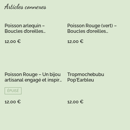
Articles connexes
Poisson arlequin –
Poisson Rouge (vert) –
Boucles d’oreilles
Boucles d’oreilles
artisanales en bois et
artisanales en bois et
12,00 €
12,00 €
résine
résine rouge éclatant
Poisson Rouge – Un bijou
Tropmochebubu
artisanal engagé et inspiré
Pop'Earbleu
par la nature
ÉPUISÉ
12,00 €
12,00 €