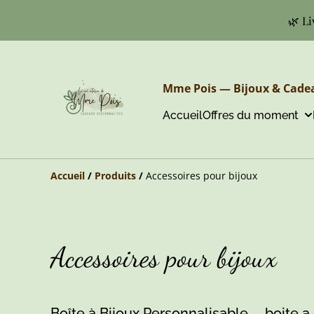
🌿 Li
Mme Pois — Bijoux & Cadea
Accueil
Offres du moment
Accueil
/
Produits
/
Accessoires pour bijoux
Accessoires pour bijoux
Boîte à Bijoux Personnalisable
boite a 