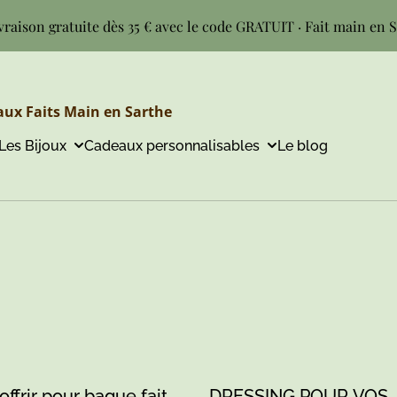
vraison gratuite dès 35 € avec le code GRATUIT · Fait main en 
ux Faits Main en Sarthe
Les Bijoux
Cadeaux personnalisables
Le blog
offrir pour bague fait
DRESSING POUR VOS