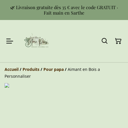
🌿 Livraison gratuite dès 35 € avec le code GRATUIT ·
Fait main en Sarthe
Accueil
/
Produits
/
Pour papa
/
Aimant en Bois a
Personnaliser