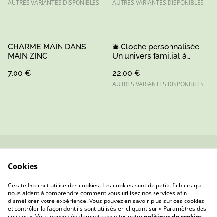
AUTRES VARIANTES DISPONIBLES
AUTRES VARIANTES DISPONIBLES
CHARME MAIN DANS
🛎️ Cloche personnalisée –
MAIN ZINC
Un univers familial à
graver
7,00 €
22,00 €
AUTRES VARIANTES DISPONIBLES
Contactez-nous
Conditions
Cookies
Politique de
Politique de cookies
confidentialité
Ce site Internet utilise des cookies. Les cookies sont de petits fichiers qui
nous aident à comprendre comment vous utilisez nos services afin
d'améliorer votre expérience. Vous pouvez en savoir plus sur ces cookies
et contrôler la façon dont ils sont utilisés en cliquant sur « Paramètres des
cookies ». Vous pouvez également consulter notre
politique de cookies
.