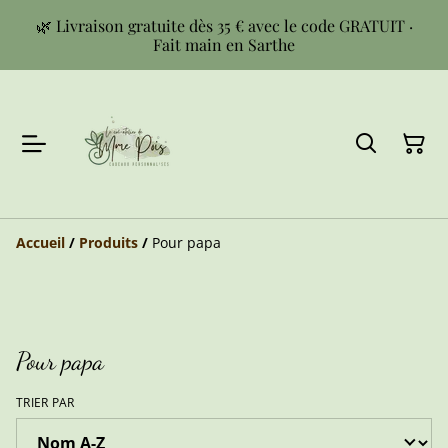
🌿 Livraison gratuite dès 35 € avec le code GRATUIT ·
Fait main en Sarthe
Accueil
/
Produits
/
Pour papa
Pour papa
TRIER PAR