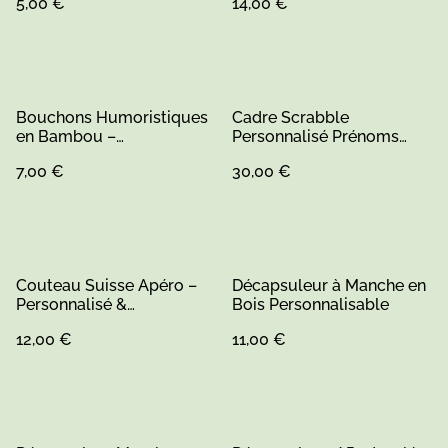
5,00 €
14,00 €
Bouchons Humoristiques
Cadre Scrabble
en Bambou –
Personnalisé Prénoms
Personnalisables
Famille – Décoration
7,00 €
30,00 €
Murale Bois Sur Mesure –
Fabrication Artisanale
Sarthe (1)
Couteau Suisse Apéro –
Décapsuleur à Manche en
Personnalisé &
Bois Personnalisable
Écologique en Bambou
12,00 €
11,00 €