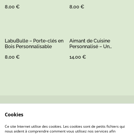
Écologique et Unique
Écologique et Unique
8,00 €
8,00 €
LabuBulle – Porte-clés en
Aimant de Cuisine
Bois Personnalisable
Personnalisé – Un
Souvenir Unique (1)
8,00 €
14,00 €
Contactez-nous
Conditions
Cookies
Politique de
Politique de cookies
confidentialité
Ce site Internet utilise des cookies. Les cookies sont de petits fichiers qui
nous aident à comprendre comment vous utilisez nos services afin