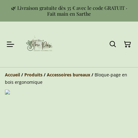
🌿 Livraison gratuite dès 35 € avec le code GRATUIT ·
Fait main en Sarthe
Accueil
/
Produits
/
Accessoires bureaux
/
Bloque-page en
bois ergonomique