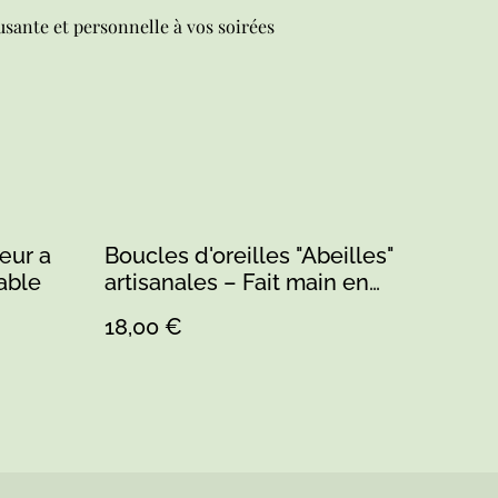
sante et personnelle à vos soirées
œur a
Boucles d'oreilles "Abeilles"
able
artisanales – Fait main en
Sarthe – Bois, Résine & Acier
18,00 €
Inoxydable