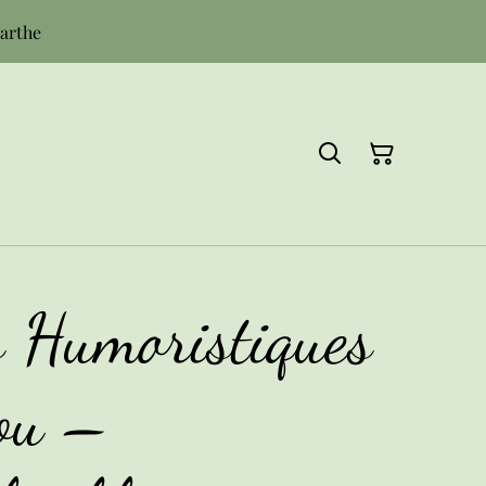
Sarthe
 Humoristiques
ou –