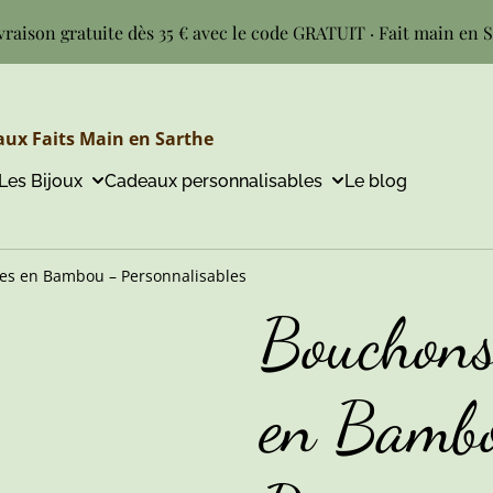
vraison gratuite dès 35 € avec le code GRATUIT · Fait main en 
ux Faits Main en Sarthe
Les Bijoux
Cadeaux personnalisables
Le blog
es en Bambou – Personnalisables
Bouchons
en Bamb