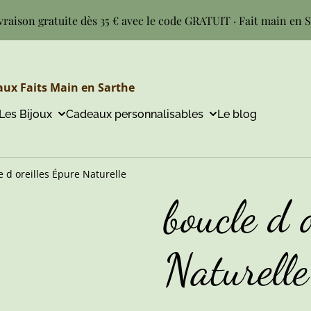
vraison gratuite dès 35 € avec le code GRATUIT · Fait main en 
ux Faits Main en Sarthe
Les Bijoux
Cadeaux personnalisables
Le blog
e d oreilles Épure Naturelle
boucle d 
Naturelle