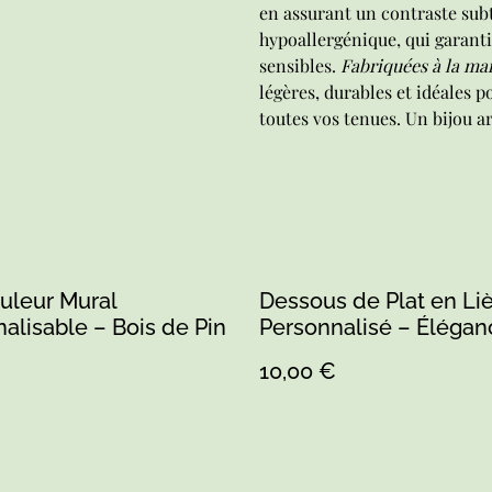
en assurant un contraste subt
hypoallergénique, qui garant
sensibles.
Fabriquées à la ma
légères, durables et idéales p
toutes vos tenues. Un bijou ar
uleur Mural
Dessous de Plat en Li
alisable – Bois de Pin
Personnalisé – Élégan
Naturelle pour Votre Ta
10,00 €