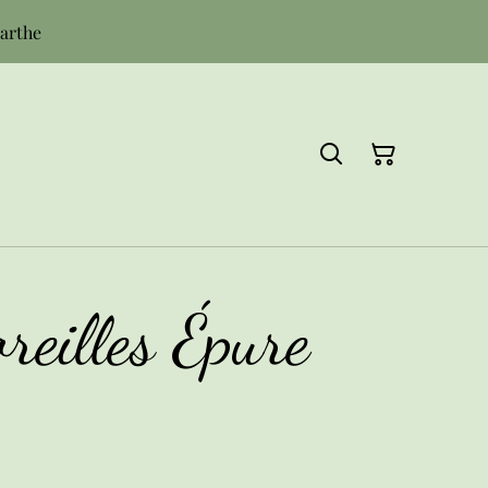
Sarthe
oreilles Épure