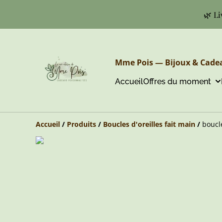
🌿 Li
Mme Pois — Bijoux & Cadea
Accueil
Offres du moment
Accueil
/
Produits
/
Boucles d'oreilles fait main
/
boucl