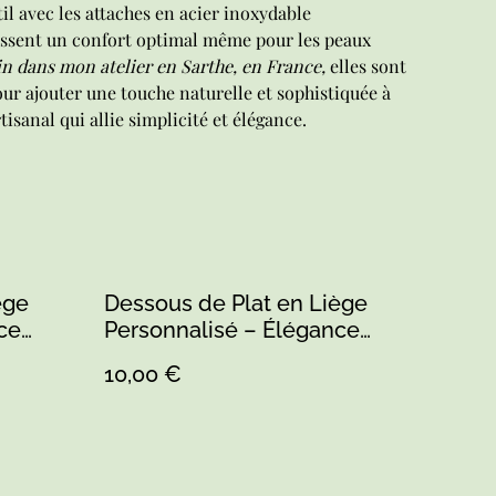
il avec les attaches en acier inoxydable
issent un confort optimal même pour les peaux
in dans mon atelier en Sarthe, en France,
elles sont
our ajouter une touche naturelle et sophistiquée à
tisanal qui allie simplicité et élégance.
ège
Dessous de Plat en Liège
ce
Personnalisé – Élégance
ble (1)
Naturelle pour Votre Table (1)
10,00 €