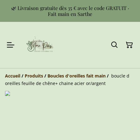
🌿 Livraison gratuite dès 35 € avec le code GRATUIT ·
Fait main en Sarthe
Accueil
/
Produits
/
Boucles d'oreilles fait main
/
boucle d
oreilles feuille de chêne+ chaine acier or/argent