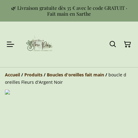
🌿 Livraison gratuite dès 35 € avec le code GRATUIT ·
Fait main en Sarthe
Accueil
/
Produits
/
Boucles d'oreilles fait main
/
boucle d
oreilles Fleurs d'Argent Noir