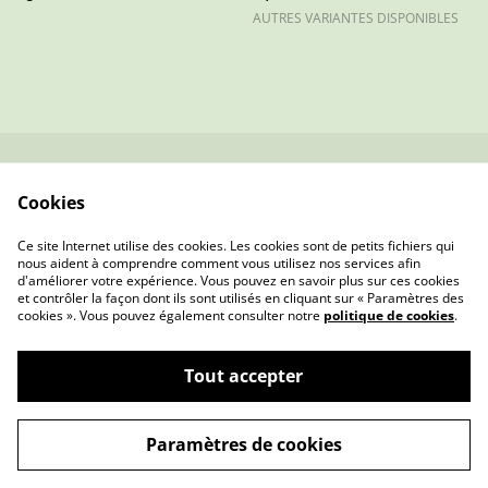
AUTRES VARIANTES DISPONIBLES
Contactez-nous
Conditions
Cookies
Politique de
Politique de cookies
confidentialité
Ce site Internet utilise des cookies. Les cookies sont de petits fichiers qui
nous aident à comprendre comment vous utilisez nos services afin
d'améliorer votre expérience. Vous pouvez en savoir plus sur ces cookies
et contrôler la façon dont ils sont utilisés en cliquant sur « Paramètres des
cookies ». Vous pouvez également consulter notre
politique de cookies
.
Tout accepter
Mme Pois — Bijoux & Cadeaux Faits Main en
©
2026
Sarthe
Paramètres de cookies
powered by