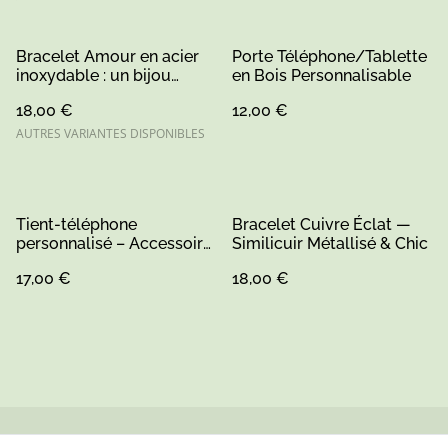
Bracelet Amour en acier
Porte Téléphone/Tablette
inoxydable : un bijou
en Bois Personnalisable
minimaliste et durable,
18,00 €
12,00 €
fait main par Mme Pois
AUTRES VARIANTES DISPONIBLES
Tient-téléphone
Bracelet Cuivre Éclat —
personnalisé – Accessoire
Similicuir Métallisé & Chic
pratique et unique
17,00 €
18,00 €