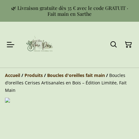
🌿 Livraison gratuite dès 35 € avec le code GRATUIT ·
Fait main en Sarthe
Accueil
/
Produits
/
Boucles d'oreilles fait main
/
Boucles
d’oreilles Cerises Artisanales en Bois – Édition Limitée, Fait
Main