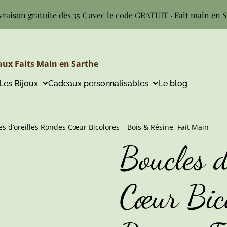
vraison gratuite dès 35 € avec le code GRATUIT · Fait main en 
ux Faits Main en Sarthe
Les Bijoux
Cadeaux personnalisables
Le blog
es d’oreilles Rondes Cœur Bicolores – Bois & Résine, Fait Main
Boucles d
Cœur Bic