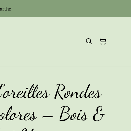
Sarthe
’oreilles Rondes
olores – Bois &