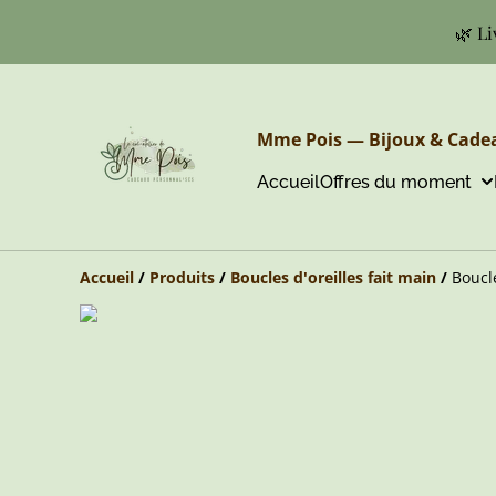
🌿 Li
Mme Pois — Bijoux & Cadea
Accueil
Offres du moment
Accueil
/
Produits
/
Boucles d'oreilles fait main
/
Boucl