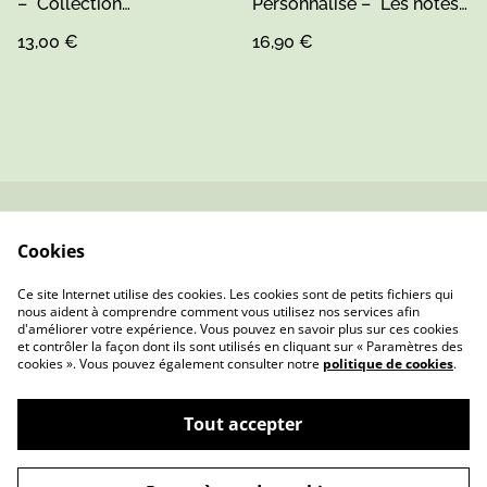
– "Collection
Personnalisé – "Les notes
Remerciements"
de..."
13,00 €
16,90 €
Contactez-nous
Conditions
Cookies
Politique de
Politique de cookies
confidentialité
Ce site Internet utilise des cookies. Les cookies sont de petits fichiers qui
nous aident à comprendre comment vous utilisez nos services afin
d'améliorer votre expérience. Vous pouvez en savoir plus sur ces cookies
et contrôler la façon dont ils sont utilisés en cliquant sur « Paramètres des
cookies ». Vous pouvez également consulter notre
politique de cookies
.
Tout accepter
Mme Pois — Bijoux & Cadeaux Faits Main en
©
2026
Sarthe