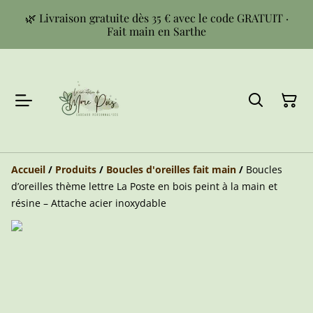
🌿 Livraison gratuite dès 35 € avec le code GRATUIT ·
Fait main en Sarthe
Accueil
/
Produits
/
Boucles d'oreilles fait main
/
Boucles
d’oreilles thème lettre La Poste en bois peint à la main et
résine – Attache acier inoxydable