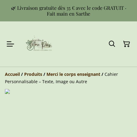
🌿 Livraison gratuite dès 35 € avec le code GRATUIT ·
Fait main en Sarthe
Accueil
/
Produits
/
Merci le corps enseignant
/
Cahier
Personnalisable – Texte, Image ou Autre