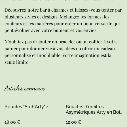
Découvrez notre bar à charmes et laissez-vous tenter par
plusieurs styles et designs. Mélangez les formes, les
couleurs et les matières pour créer un bijou versatile qui
peut évoluer avec votre humeur et vos envies.
N’oubliez pas d’ajouter un bracelet ou un collier à votre
panier pour donner vie à vos idées ou offrir un cadeau
personnalisé et inoubliable. Votre imagination est la
seule limite !
Articles connexes
Boucles "Arch'Arty"2
Boucles d'oreilles
Asymétriques Arty en Bois
– Inspiration Matisse –
18,00 €
12,00 €
Acier Inoxydable