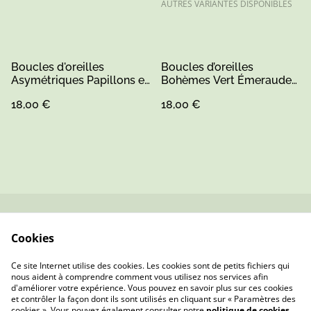
AUTRES VARIANTES DISPONIBLES
Boucles d'oreilles
Boucles d’oreilles
Asymétriques Papillons et
Bohèmes Vert Émeraude
Fleurs en Bois Peint à la
– Résine Pailletée & Bois
18,00 €
18,00 €
Main – Bleu et Rouge –
Peint
Attaches Acier Inoxydable
Contactez-nous
Conditions
Cookies
Politique de
Politique de cookies
confidentialité
Ce site Internet utilise des cookies. Les cookies sont de petits fichiers qui
nous aident à comprendre comment vous utilisez nos services afin
d'améliorer votre expérience. Vous pouvez en savoir plus sur ces cookies
et contrôler la façon dont ils sont utilisés en cliquant sur « Paramètres des
cookies ». Vous pouvez également consulter notre
politique de cookies
.