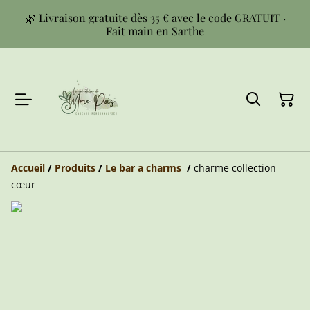
🌿 Livraison gratuite dès 35 € avec le code GRATUIT ·
Fait main en Sarthe
Accueil
/
Produits
/
Le bar a charms
/
charme collection
cœur