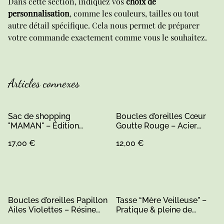
Dans cette section, indiquez vos
choix de
personnalisation
, comme les couleurs, tailles ou tout
autre détail spécifique. Cela nous permet de préparer
votre commande exactement comme vous le souhaitez.
Articles connexes
Sac de shopping
Boucles d’oreilles Cœur
"MAMAN" – Édition
Goutte Rouge – Acier
artisanale
Inoxydable, Bois & Résine
17,00 €
12,00 €
Pailletée
Boucles d’oreilles Papillon
Tasse “Mère Veilleuse” –
Ailes Violettes – Résine
Pratique & pleine de
Transparente, Fait Main en
tendresse