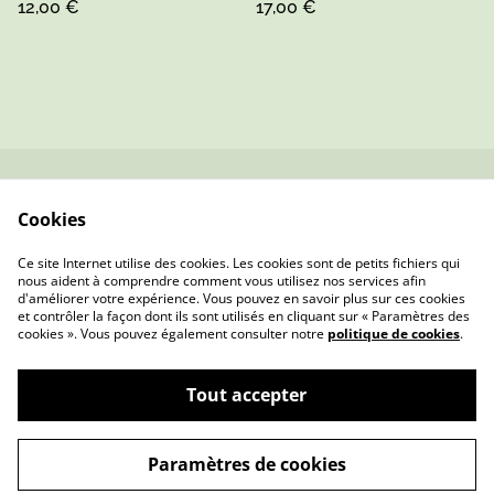
12,00 €
17,00 €
Sarthe
Contactez-nous
Conditions
Cookies
Politique de
Politique de cookies
confidentialité
Ce site Internet utilise des cookies. Les cookies sont de petits fichiers qui
nous aident à comprendre comment vous utilisez nos services afin
d'améliorer votre expérience. Vous pouvez en savoir plus sur ces cookies
et contrôler la façon dont ils sont utilisés en cliquant sur « Paramètres des
cookies ». Vous pouvez également consulter notre
politique de cookies
.
Tout accepter
Mme Pois — Bijoux & Cadeaux Faits Main en
©
2026
Sarthe
Paramètres de cookies
powered by