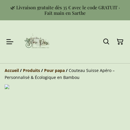
🌿 Livraison gratuite dès 35 € avec le code GRATUIT ·
Fait main en Sarthe
Accueil
/
Produits
/
Pour papa
/
Couteau Suisse Apéro –
Personnalisé & Écologique en Bambou