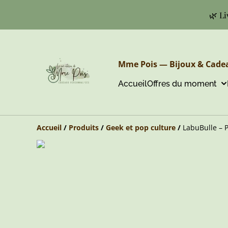
🌿 Li
Mme Pois — Bijoux & Cadea
Accueil
Offres du moment
Accueil
/
Produits
/
Geek et pop culture
/
LabuBulle – P