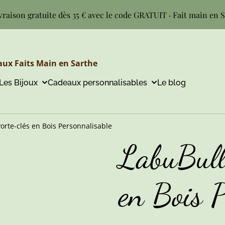
vraison gratuite dès 35 € avec le code GRATUIT · Fait main en 
ux Faits Main en Sarthe
Les Bijoux
Cadeaux personnalisables
Le blog
orte-clés en Bois Personnalisable
LabuBull
en Bois P