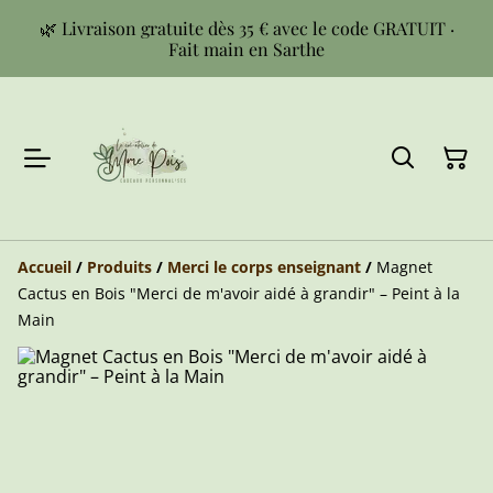
🌿 Livraison gratuite dès 35 € avec le code GRATUIT ·
Fait main en Sarthe
Accueil
/
Produits
/
Merci le corps enseignant
/
Magnet
Cactus en Bois "Merci de m'avoir aidé à grandir" – Peint à la
Main