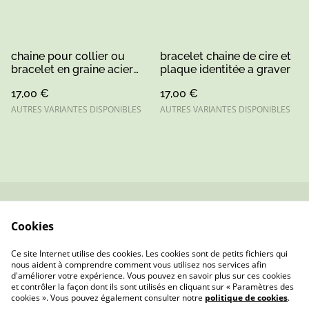
chaine pour collier ou
bracelet chaine de cire et
bracelet en graine acier
plaque identitée a graver
inoxydable or/argent
17,00 €
17,00 €
AUTRES VARIANTES DISPONIBLES
AUTRES VARIANTES DISPONIBLES
Contactez-nous
Conditions
Cookies
Politique de
Politique de cookies
confidentialité
Ce site Internet utilise des cookies. Les cookies sont de petits fichiers qui
nous aident à comprendre comment vous utilisez nos services afin
d'améliorer votre expérience. Vous pouvez en savoir plus sur ces cookies
et contrôler la façon dont ils sont utilisés en cliquant sur « Paramètres des
cookies ». Vous pouvez également consulter notre
politique de cookies
.