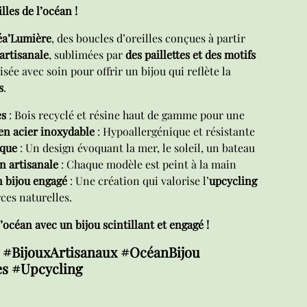
lles de l’océan !
a’Lumière
, des boucles d’oreilles conçues à partir
artisanale
, sublimées par
des paillettes et des motifs
isée avec soin pour offrir un bijou qui reflète la
s
.
es
: Bois recyclé et résine haut de gamme pour une
en acier inoxydable
: Hypoallergénique et résistante
que
: Un design évoquant la mer, le soleil, un bateau
n artisanale
: Chaque modèle est peint à la main
 bijou engagé
: Une création qui valorise l’
upcycling
ces naturelles.
océan avec un bijou scintillant et engagé !
s #BijouxArtisanaux #OcéanBijou
s #Upcycling