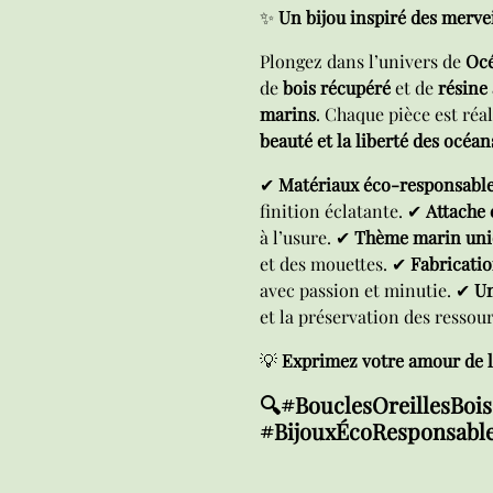
✨
Un bijou inspiré des mervei
Plongez dans l’univers de
Océ
de
bois récupéré
et de
résine 
marins
. Chaque pièce est réal
beauté et la liberté des océan
✔
Matériaux éco-responsabl
finition éclatante. ✔
Attache 
à l’usure. ✔
Thème marin uni
et des mouettes. ✔
Fabricatio
avec passion et minutie. ✔
Un
et la préservation des ressour
💡
Exprimez votre amour de l’
🔍#BouclesOreillesBoi
#BijouxÉcoResponsable