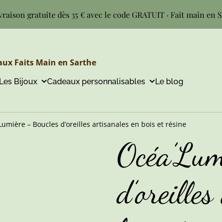
vraison gratuite dès 35 € avec le code GRATUIT · Fait main en 
ux Faits Main en Sarthe
Les Bijoux
Cadeaux personnalisables
Le blog
umière – Boucles d’oreilles artisanales en bois et résine
Océa’Lum
d’oreilles