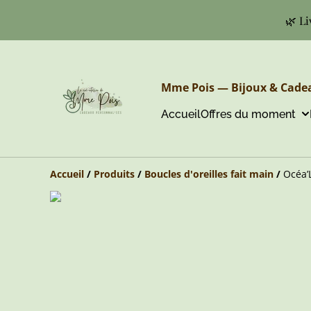
🌿 Li
Mme Pois — Bijoux & Cadea
Accueil
Offres du moment
Accueil
/
Produits
/
Boucles d'oreilles fait main
/
Océa’L