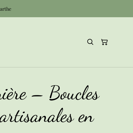
Sarthe
ière – Boucles
 artisanales en