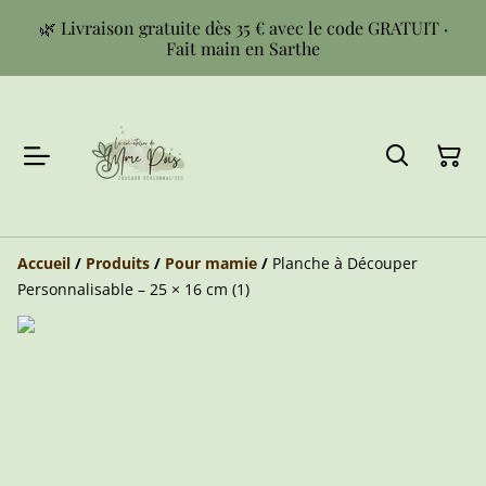
🌿 Livraison gratuite dès 35 € avec le code GRATUIT ·
Fait main en Sarthe
Accueil
/
Produits
/
Pour mamie
/
Planche à Découper
Personnalisable – 25 × 16 cm (1)